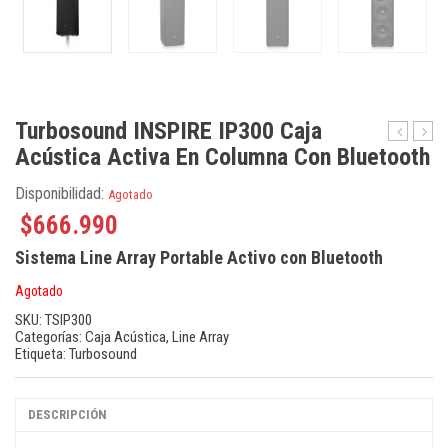
Turbosound INSPIRE IP300 Caja
Acústica Activa En Columna Con Bluetooth
SE215-
DM16
CL
Cons
Audífono
Anál
Disponibilidad:
Agotado
de
de
$
666.990
Monitore
Mezc
In-
de
Sistema Line Array Portable Activo con Bluetooth
Ear
16
Agotado
Canal
SKU:
TSIP300
Categorías:
Caja Acústica
,
Line Array
Etiqueta:
Turbosound
DESCRIPCIÓN