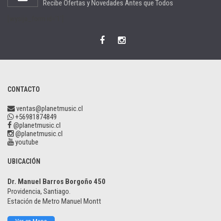
Recibe Ofertas y Novedades Antes que Todos
[wysija_form id='1']
CONTACTO
ventas@planetmusic.cl
+56981874849
@planetmusic.cl
@planetmusic.cl
youtube
UBICACIÓN
Dr. Manuel Barros Borgoño 450
Providencia, Santiago.
Estación de Metro Manuel Montt