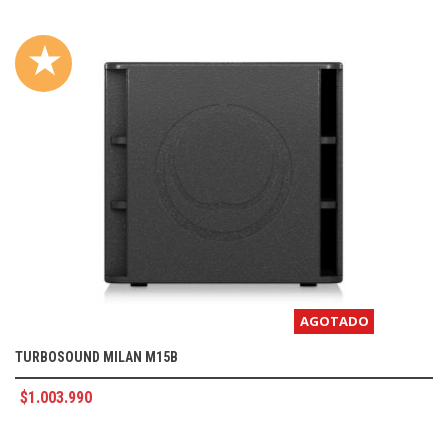
★
AGOTADO
TURBOSOUND MILAN M15B
$
1.003.990