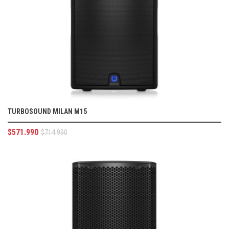
TURBOSOUND MILAN M15
$
571.990
$
714.990