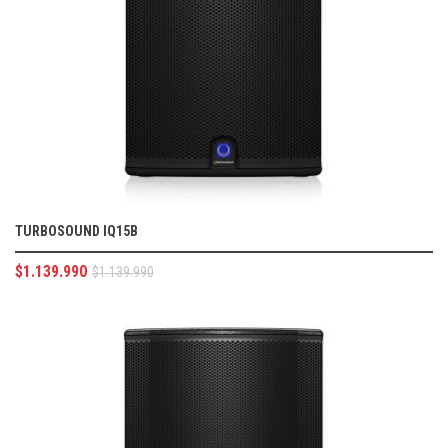
TURBOSOUND IQ15B
$
1.139.990
$
1.139.990