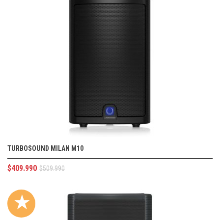
TURBOSOUND MILAN M10
$
409.990
$
509.990
★