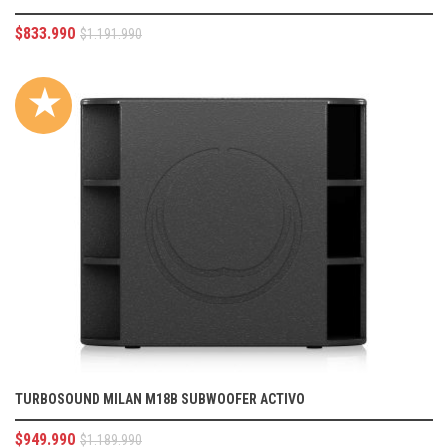
$
833.990
$
1.191.990
★
TURBOSOUND MILAN M18B SUBWOOFER ACTIVO
$
949.990
$
1.189.990