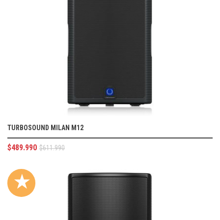
TURBOSOUND MILAN M12
$
489.990
$
611.990
★