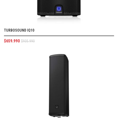
TURBOSOUND IQ10
$
659.990
$
935.990