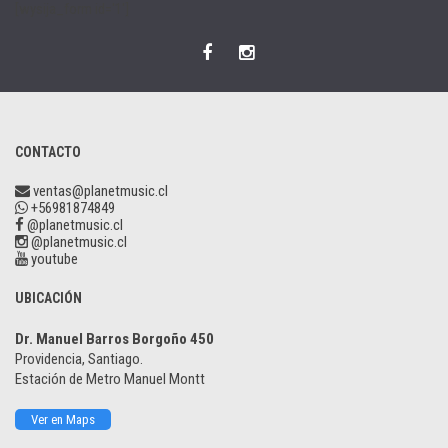
[wysija_form id='1']
CONTACTO
ventas@planetmusic.cl
+56981874849
@planetmusic.cl
@planetmusic.cl
youtube
UBICACIÓN
Dr. Manuel Barros Borgoño 450
Providencia, Santiago.
Estación de Metro Manuel Montt
Ver en Maps