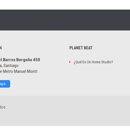
[wysija_form id='1']
N
PLANET BEAT
el Barros Borgoño 450
¿Qué Es Un Home Studio?
a, Santiago.
de Metro Manuel Montt
Maps
dos.