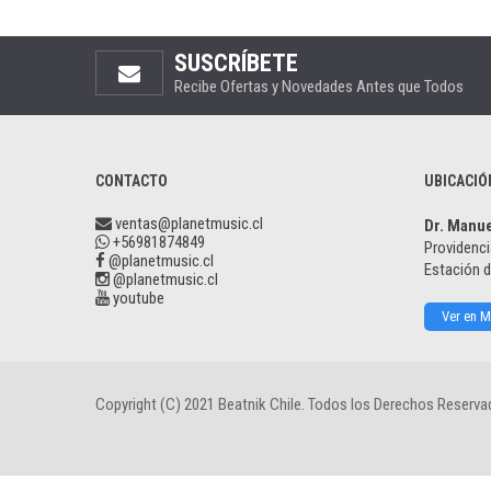
SUSCRÍBETE
Recibe Ofertas y Novedades Antes que Todos
CONTACTO
UBICACIÓ
ventas@planetmusic.cl
Dr. Manu
+56981874849
Providenci
@planetmusic.cl
Estación 
@planetmusic.cl
youtube
Ver en 
Copyright (C) 2021 Beatnik Chile. Todos los Derechos Reserva