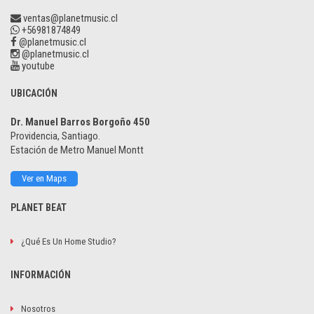
ventas@planetmusic.cl
+56981874849
@planetmusic.cl
@planetmusic.cl
youtube
UBICACIÓN
Dr. Manuel Barros Borgoño 450
Providencia, Santiago.
Estación de Metro Manuel Montt
Ver en Maps
PLANET BEAT
¿Qué Es Un Home Studio?
INFORMACIÓN
Nosotros