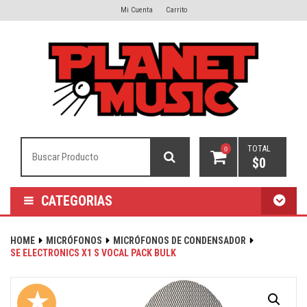
Mi Cuenta
Carrito
TOTAL
0
$
0
CATEGORIAS
HOME
MICRÓFONOS
MICRÓFONOS DE CONDENSADOR
SE ELECTRONICS X1 S VOCAL PACK BULK
★