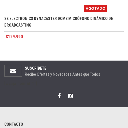
AGOTADO
SE ELECTRONICS DYNACASTER DCM3 MICRÓFONO DINÁMICO DE
BROADCASTING
$
129.990
SUSCRÍBETE
Recibe Ofertas y Novedades Antes que Todos
[wysija_form id='1']
CONTACTO