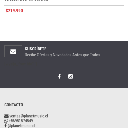
$
219.990
SUSCRÍBETE
Recibe Ofertas y Novedades Antes que Todos
[wysija_form id='1']
CONTACTO
ventas@planetmusic.cl
+56981874849
@planetmusic.cl