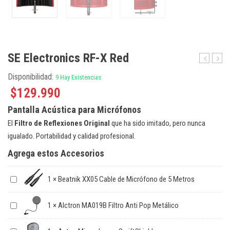
SE Electronics RF-X Red
Electroni
Elect
Disponibilidad:
9 Hay Existencias
V2
RF-
Switch
X
$
129.990
Micrófon
White
Pantalla Acústica para Micrófonos
Dinámico
Vocal
El
Filtro de Reflexiones Original
que ha sido imitado, pero nunca
con
igualado. Portabilidad y calidad profesional.
Switch
Agrega estos Accesorios
1
×
Beatnik XX05 Cable de Micrófono de 5 Metros
1
×
Alctron MA019B Filtro Anti Pop Metálico