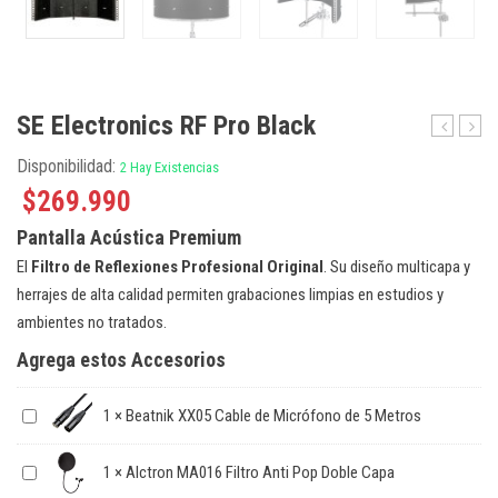
SE Electronics RF Pro Black
Electroni
Elect
Disponibilidad:
2 Hay Existencias
RF-
V
X
Kick
$
269.990
White
Micró
Pantalla Acústica Premium
Dinám
para
El
Filtro de Reflexiones Profesional Original
. Su diseño multicapa y
Bomb
herrajes de alta calidad permiten grabaciones limpias en estudios y
ambientes no tratados.
Agrega estos Accesorios
1
×
Beatnik XX05 Cable de Micrófono de 5 Metros
1
×
Alctron MA016 Filtro Anti Pop Doble Capa