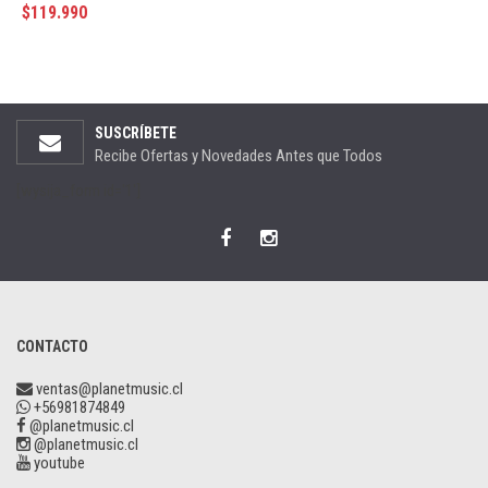
$
119.990
SUSCRÍBETE
Recibe Ofertas y Novedades Antes que Todos
[wysija_form id='1']
CONTACTO
ventas@planetmusic.cl
+56981874849
@planetmusic.cl
@planetmusic.cl
youtube