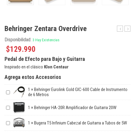
Behringer Zentara Overdrive
Bass
Elect
Disponibilidad:
3 Hay Existencias
Brassmas
Mimi
Fuzz
Mini
$
129.990
Doubl
Pedal de Efecto para Bajo y Guitarra
Inspirado en el clásico
Klon Centaur
Agrega estos Accesorios
1
×
Behringer Eurolink Gold GIC-600 Cable de Instrumento
de 6 Metros
1
×
Behringer HA-20R Amplificador de Guitarra 20W
1
×
Bugera T5 Infinium Cabezal de Guitarra a Tubos de 5W