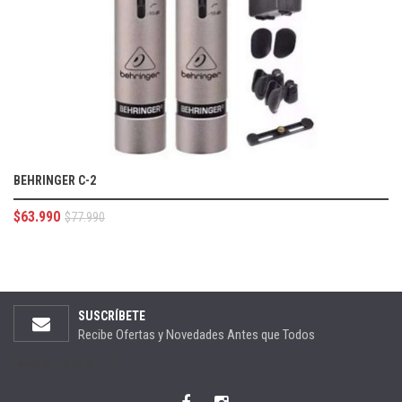
BEHRINGER C-2
$
63.990
$
77.990
SUSCRÍBETE
Recibe Ofertas y Novedades Antes que Todos
[wysija_form id='1']