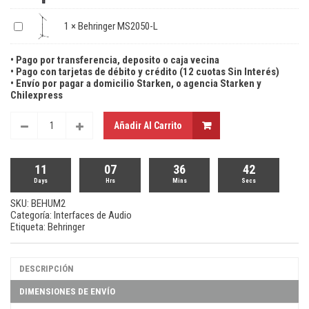
1
×
Behringer MS2050-L
• Pago por transferencia, deposito o caja vecina
• Pago con tarjetas de débito y crédito (12 cuotas Sin Interés)
• Envío por pagar a domicilio Starken, o agencia Starken y
Chilexpress
Añadir Al Carrito
11
07
36
42
Days
Hrs
Mins
Secs
SKU:
BEHUM2
Categoría:
Interfaces de Audio
Etiqueta:
Behringer
DESCRIPCIÓN
DIMENSIONES DE ENVÍO