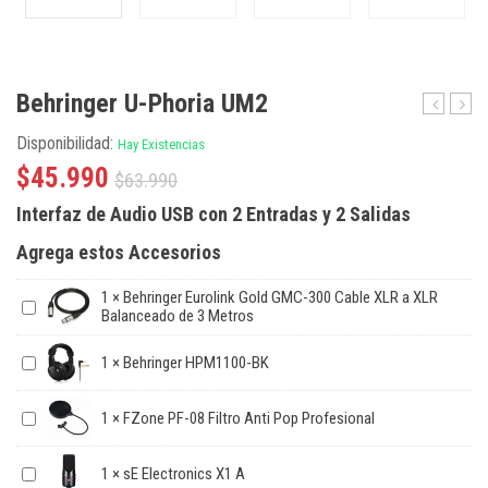
Behringer U-Phoria UM2
U-
MSA0
Disponibilidad:
Hay Existencias
Phoria
Filtro
UMC22
Anti
$
45.990
$
63.990
Pop
Interfaz de Audio USB con 2 Entradas y 2 Salidas
Doble
Capa
Agrega estos Accesorios
XL
1
×
Behringer Eurolink Gold GMC-300 Cable XLR a XLR
Balanceado de 3 Metros
1
×
Behringer HPM1100-BK
1
×
FZone PF-08 Filtro Anti Pop Profesional
1
×
sE Electronics X1 A