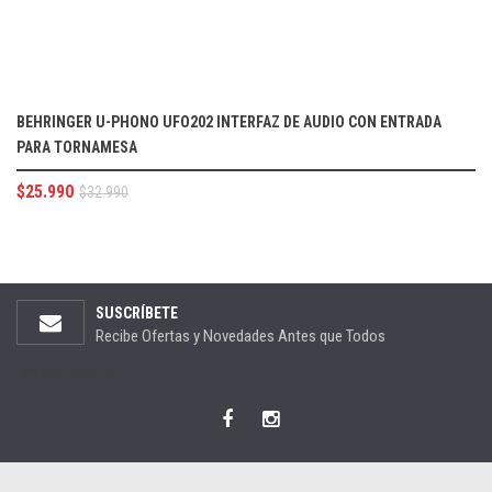
BEHRINGER U-PHONO UFO202 INTERFAZ DE AUDIO CON ENTRADA
PARA TORNAMESA
$
25.990
$
32.990
SUSCRÍBETE
Recibe Ofertas y Novedades Antes que Todos
[wysija_form id='1']