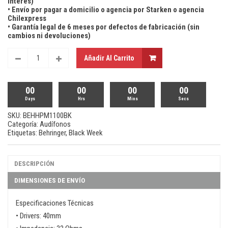
Interés)
• Envío por pagar a domicilio o agencia por Starken o agencia
Chilexpress
• Garantía legal de 6 meses por defectos de fabricación (sin
cambios ni devoluciones)
Añadir Al Carrito
00
00
00
00
Days
Hrs
Mins
Secs
SKU:
BEHHPM1100BK
Categoría:
Audífonos
Etiquetas:
Behringer
,
Black Week
DESCRIPCIÓN
DIMENSIONES DE ENVÍO
Especificaciones Técnicas
• Drivers: 40mm