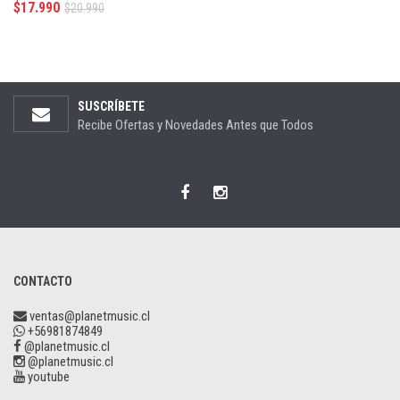
$
17.990
$
20.990
SUSCRÍBETE
Recibe Ofertas y Novedades Antes que Todos
[wysija_form id='1']
CONTACTO
ventas@planetmusic.cl
+56981874849
@planetmusic.cl
@planetmusic.cl
youtube