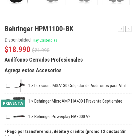
Behringer HPM1100-BK
DR18SUB
BH47
Disponibilidad:
Hay Existencias
|
Preventa
$
18.990
$
21.990
Septiemb
Audífonos Cerrados Profesionales
Agrega estos Accesorios
1
×
Luxsound MSA130 Colgador de Audífonos para Atril
1
×
Behringer MicroAMP HA400 | Preventa Septiembre
PREVENTA
1
×
Behringer Powerplay HA8000 V2
• Pago por transferencia, débito y crédito (promo 12 cuotas Sin