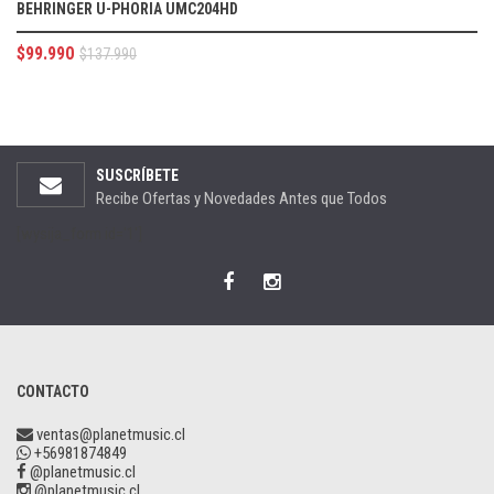
BEHRINGER U-PHORIA UMC204HD
$
99.990
$
137.990
SUSCRÍBETE
Recibe Ofertas y Novedades Antes que Todos
[wysija_form id='1']
CONTACTO
ventas@planetmusic.cl
+56981874849
@planetmusic.cl
@planetmusic.cl