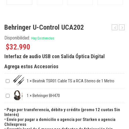
Behringer U-Control UCA202
X-
Ultra
Disponibilidad:
Hay Existencias
Touch
K450
One
Ampli
$
32.990
de
Interfaz de audio USB con Salida Óptica Digital
Tecla
con
Agrega estos Accesorios
FBQ
y
FX
1
×
Beatnik TSR01 Cable TS a RCA Stereo de 1 Metro
1
×
Behringer BH470
• Pago por transferencia, débito y crédito (promo 12 cuotas Sin
Interés)
• Envío por pagar a domicilio o agencia por Starken o agencia
Chilexpress