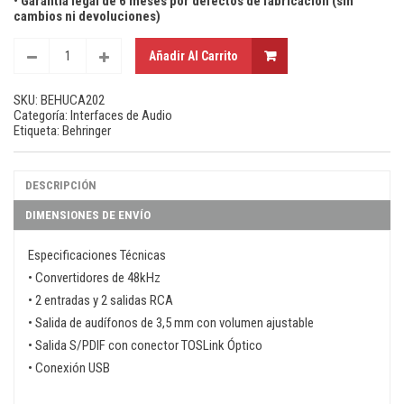
• Garantía legal de 6 meses por defectos de fabricación (sin
cambios ni devoluciones)
Añadir Al Carrito
SKU:
BEHUCA202
Categoría:
Interfaces de Audio
Etiqueta:
Behringer
DESCRIPCIÓN
DIMENSIONES DE ENVÍO
Especificaciones Técnicas
• Convertidores de 48kHz
• 2 entradas y 2 salidas RCA
• Salida de audífonos de 3,5 mm con volumen ajustable
• Salida S/PDIF con conector TOSLink Óptico
• Conexión USB