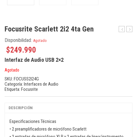
Focusrite Scarlett 2i2 4ta Gen
Micropho
Micr
Disponibilidad:
Agotado
Starlight
Halo
Shad
$
249.990
Interfaz de Audio USB 2×2
Agotado
SKU:
FOCUSS2I24G
Categoría:
Interfaces de Audio
Etiqueta:
Focusrite
DESCRIPCIÓN
Especificaciones Técnicas
• 2 preamplificadores de micrófono Scarlett
• 2 entradas de micrófono XLR y 2 entradas de linea/instrumento