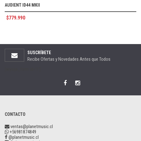
AUDIENT ID44 MKII
$
779.990
SUSCRÍBETE
Recibe Ofertas y Novedades Antes que Todos
[wysija_form id='1']
CONTACTO
ventas@planetmusic.cl
+56981874849
@planetmusic.cl