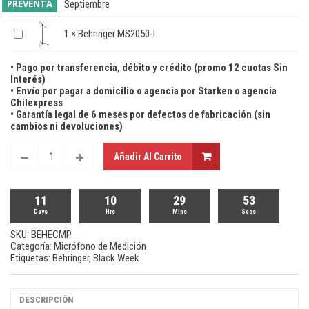
PREVENTA
Septiembre
1
×
Behringer MS2050-L
• Pago por transferencia, débito y crédito (promo 12 cuotas Sin
Interés)
• Envío por pagar a domicilio o agencia por Starken o agencia
Chilexpress
• Garantía legal de 6 meses por defectos de fabricación (sin
cambios ni devoluciones)
Añadir Al Carrito
11
10
29
53
Days
Hrs
Mins
Secs
SKU:
BEHECMP
Categoría:
Micrófono de Medición
Etiquetas:
Behringer
,
Black Week
DESCRIPCIÓN