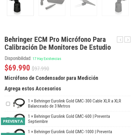
Behringer ECM Pro Micrófono Para
Calibración De Monitores De Estudio
Ultra-
HM50
DI
BK
Pro
|
Disponibilidad:
17 Hay Existencias
DI4000
Preve
$
69.990
$
97.990
V2
Septi
Caja
Micrófono de Condensador para Medición
Directa
Agrega estos Accesorios
Activa
de
4
1
×
Behringer Eurolink Gold GMC-300 Cable XLR a XLR
Balanceado de 3 Metros
Canales
1
×
Behringer Eurolink Gold GMC-600 | Preventa
PREVENTA
Septiembre
1
×
Behringer Eurolink Gold GMC-1000 | Preventa