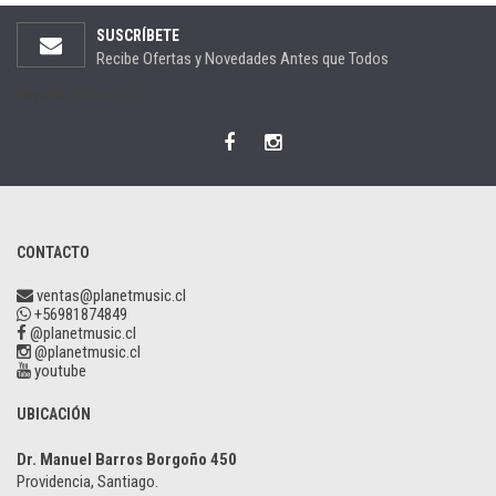
SUSCRÍBETE
Recibe Ofertas y Novedades Antes que Todos
[wysija_form id='1']
CONTACTO
ventas@planetmusic.cl
+56981874849
@planetmusic.cl
@planetmusic.cl
youtube
UBICACIÓN
Dr. Manuel Barros Borgoño 450
Providencia, Santiago.