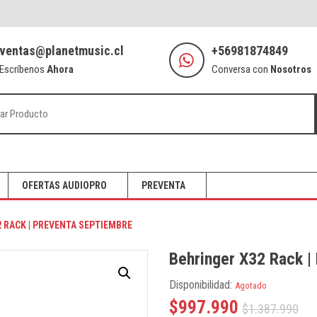
ventas@planetmusic.cl
+56981874849
Escríbenos
Ahora
Conversa con
Nosotros
OFERTAS AUDIOPRO
PREVENTA
 RACK | PREVENTA SEPTIEMBRE
Behringer X32 Rack |
Disponibilidad:
Agotado
$
997.990
$
1.387.990