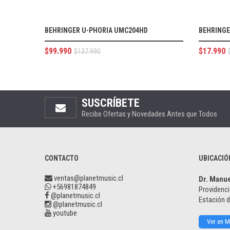
BEHRINGER U-PHORIA UMC204HD
BEHRINGE
$
99.990
$
17.990
$
137.990
SUSCRÍBETE
Recibe Ofertas y Novedades Antes que Todos
CONTACTO
UBICACIÓ
ventas@planetmusic.cl
Dr. Manu
+56981874849
Providenci
@planetmusic.cl
Estación 
@planetmusic.cl
youtube
Ver en 