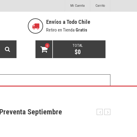
Mi Cuenta
Carrito
Envíos a Todo Chile
Retiro en Tienda
Gratis
TOTAL
0
$
0
 Preventa Septiembre
KeyLab
MicroMON
Essential
MA400
49
mk3