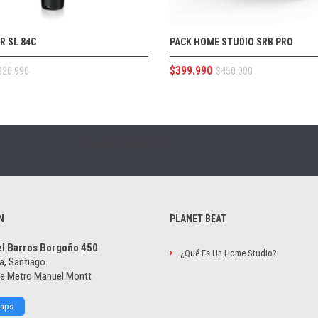
R SL 84C
PACK HOME STUDIO SRB PRO
$
399.990
$
20.990
$
450.000
[wysija_form id='1']
N
PLANET BEAT
el Barros Borgoño 450
¿Qué Es Un Home Studio?
a, Santiago.
de Metro Manuel Montt
Maps