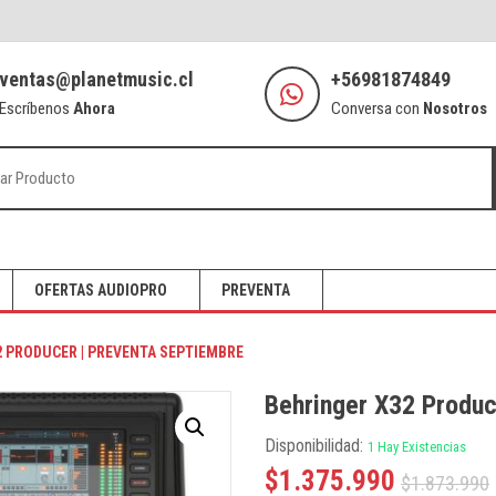
ventas@planetmusic.cl
+56981874849
Escríbenos
Ahora
Conversa con
Nosotros
OFERTAS AUDIOPRO
PREVENTA
2 PRODUCER | PREVENTA SEPTIEMBRE
Behringer X32 Produc
Disponibilidad:
1 Hay Existencias
$
1.375.990
$
1.873.990