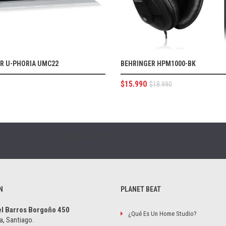
R U-PHORIA UMC22
BEHRINGER HPM1000-BK
$
15.990
$
18.990
[wysija_form id='1']
N
PLANET BEAT
el Barros Borgoño 450
¿Qué Es Un Home Studio?
a, Santiago.