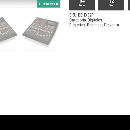
04
12
PREVENTA
Days
Hrs
SKU:
BEHX32P
Categoría:
Digitales
Etiquetas:
Behringer
,
Preventa