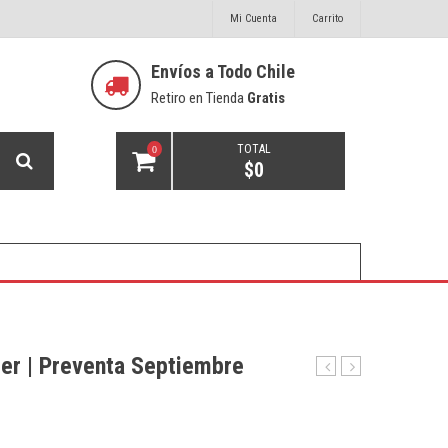
Mi Cuenta
Carrito
Envíos a Todo Chile
Retiro en Tienda
Gratis
TOTAL
0
$
0
er | Preventa Septiembre
M32
Teknik
Live
Mic
Booster
CT-