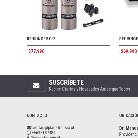
BEHRINGER C-2
BEHRINGE
$
77.990
$
69.990
SUSCRÍBETE
Recibe Ofertas y Novedades Antes que Todos
CONTACTO
UBICACIÓ
ventas@planetmusic.cl
Dr. Manu
+56981874849
Providenci
@planetmusic.cl