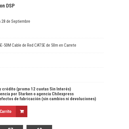
con DSP
1
Preamplificador
de
 28 de Septiembre
Micrófono
en
Linea
5E-50M Cable de Red CAT5E de 50m en Carrete
y crédito (promo 12 cuotas Sin Interés)
agencia por Starken o agencia Chilexpress
defectos de fabricación (sin cambios ni devoluciones)
Carrito