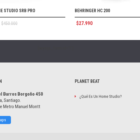
E STUDIO SRB PRO
BEHRINGER HC 200
$
27.990
$
450.000
[wysija_form id='1']
N
PLANET BEAT
el Barros Borgoño 450
¿Qué Es Un Home Studio?
a, Santiago.
de Metro Manuel Montt
Maps