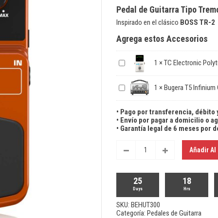
Pedal de Guitarra Tipo Trem
Inspirado en el clásico
BOSS TR-2
Agrega estos Accesorios
1
×
TC Electronic Poly
1
×
Bugera T5 Infinium
• Pago por transferencia, débito 
• Envío por pagar a domicilio o 
• Garantía legal de 6 meses por 
Añadir Al 
25
18
Days
Hrs
SKU:
BEHUT300
Categoría:
Pedales de Guitarra