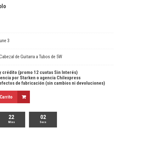
olo
tune 3
 Cabezal de Guitarra a Tubos de 5W
y crédito (promo 12 cuotas Sin Interés)
agencia por Starken o agencia Chilexpress
defectos de fabricación (sin cambios ni devoluciones)
Carrito
22
01
Mins
Secs