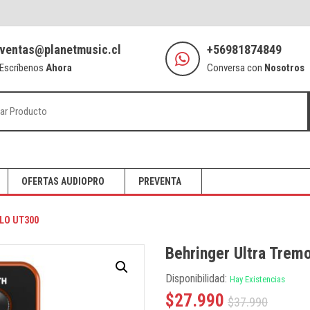
ventas@planetmusic.cl
+56981874849
Escríbenos
Ahora
Conversa con
Nosotros
OFERTAS AUDIOPRO
PREVENTA
LO UT300
Behringer Ultra Trem
Disponibilidad:
Hay Existencias
$
27.990
$
37.990