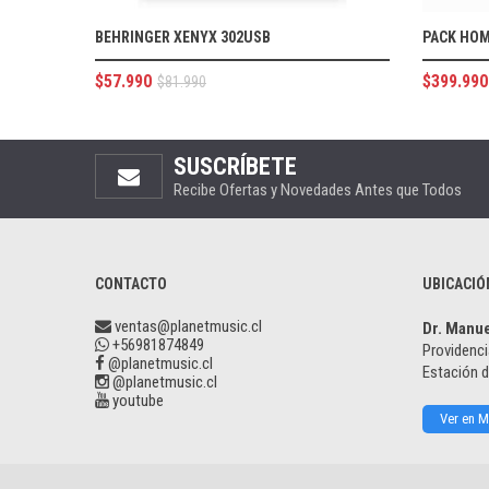
BEHRINGER XENYX 302USB
PACK HOM
$
57.990
$
399.990
$
81.990
SUSCRÍBETE
Recibe Ofertas y Novedades Antes que Todos
CONTACTO
UBICACIÓ
ventas@planetmusic.cl
Dr. Manu
+56981874849
Providenci
@planetmusic.cl
Estación 
@planetmusic.cl
youtube
Ver en 