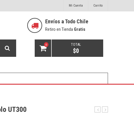
Mi Cuenta
Carrito
Envíos a Todo Chile
Retiro en Tienda
Gratis
TOTAL
0
$
0
olo UT300
Tube
Ultra
Amp
Octaver
Modeler
UO300
TM300