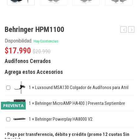
Behringer HPM1100
X-
B
Disponibilidad:
Hay Existencias
Touch
906
Mini
Micró
$
17.990
$
20.990
Dinám
Audífonos Cerrados
Super
Agrega estos Accesorios
1
×
Luxsound MSA130 Colgador de Audífonos para Atril
1
×
Behringer MicroAMP HA400 | Preventa Septiembre
PREVENTA
1
×
Behringer Powerplay HA8000 V2
• Pago por transferencia, débito y crédito (promo 12 cuotas Sin