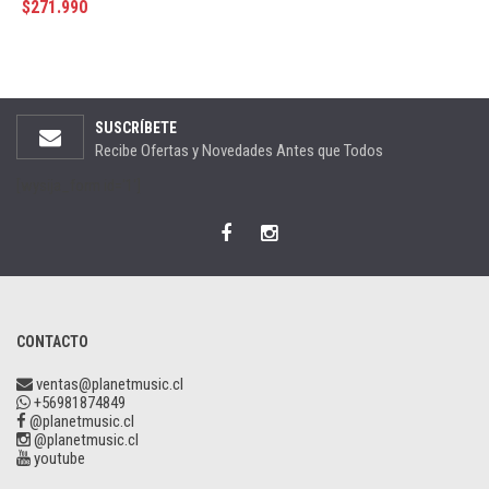
$
271.990
SUSCRÍBETE
Recibe Ofertas y Novedades Antes que Todos
[wysija_form id='1']
CONTACTO
ventas@planetmusic.cl
+56981874849
@planetmusic.cl
@planetmusic.cl
youtube