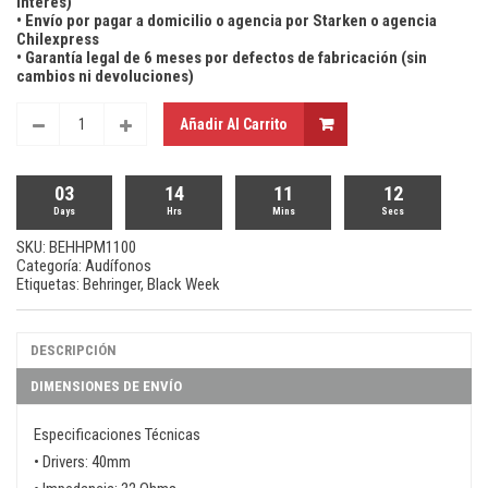
Interés)
• Envío por pagar a domicilio o agencia por Starken o agencia
Chilexpress
• Garantía legal de 6 meses por defectos de fabricación (sin
cambios ni devoluciones)
Añadir Al Carrito
03
14
11
11
Days
Hrs
Mins
Secs
SKU:
BEHHPM1100
Categoría:
Audífonos
Etiquetas:
Behringer
,
Black Week
DESCRIPCIÓN
DIMENSIONES DE ENVÍO
Especificaciones Técnicas
• Drivers: 40mm