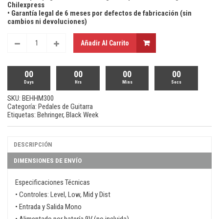
Chilexpress
• Garantía legal de 6 meses por defectos de fabricación (sin
cambios ni devoluciones)
Añadir Al Carrito
00
00
00
00
Days
Hrs
Mins
Secs
SKU:
BEHHM300
Categoría:
Pedales de Guitarra
Etiquetas:
Behringer
,
Black Week
DESCRIPCIÓN
DIMENSIONES DE ENVÍO
Especificaciones Técnicas
• Controles: Level, Low, Mid y Dist
• Entrada y Salida Mono