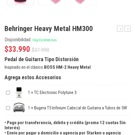
Behringer Heavy Metal HM300
Electronic
Heav
Disponibilidad:
Hay Existencias
Fluoresce
Disto
Shimmer
HD30
$
33.990
$
37.990
Reverb
Pedal de Guitarra Tipo Distorsión
Inspirado en el clásico
BOSS HM-2 Heavy Metal
Agrega estos Accesorios
1
×
TC Electronic Polytune 3
1
×
Bugera T5 Infinium Cabezal de Guitarra a Tubos de 5W
• Pago por transferencia, débito y crédito (promo 12 cuotas Sin
Interés)
• Envío por pagar a domicilio o agencia por Starken o agencia