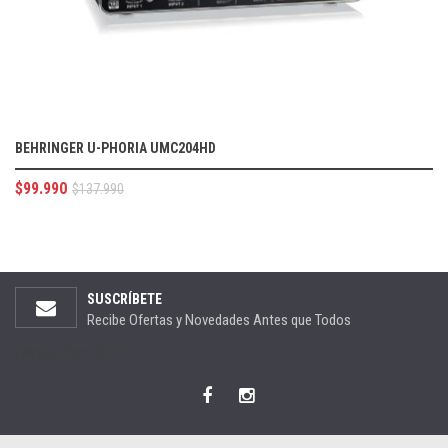
BEHRINGER U-PHORIA UMC204HD
$
99.990
$
137.990
SUSCRÍBETE
Recibe Ofertas y Novedades Antes que Todos
[wysija_form id='1']