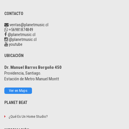
CONTACTO
ventas@planetmusic.cl
+56981874849
@planetmusic.cl
@planetmusic.cl
youtube
UBICACIÓN
Dr. Manuel Barros Borgoño 450
Providencia, Santiago.
Estación de Metro Manuel Montt
Ver en Maps
PLANET BEAT
¿Qué Es Un Home Studio?