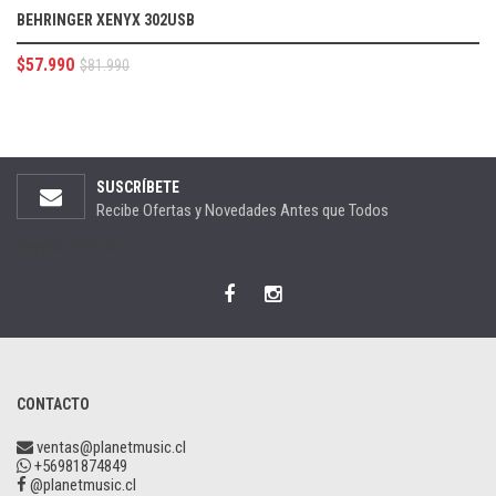
BEHRINGER XENYX 302USB
$
57.990
$
81.990
SUSCRÍBETE
Recibe Ofertas y Novedades Antes que Todos
[wysija_form id='1']
CONTACTO
ventas@planetmusic.cl
+56981874849
@planetmusic.cl