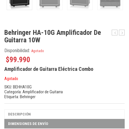
Behringer HA-10G Amplificador De
Guitarra 10W
DR115DS
HA-
20R
Ampli
Disponibilidad:
Agotado
de
$
99.990
Guita
20W
Amplificador de Guitarra Eléctrica Combo
Agotado
SKU:
BEHHA10G
Categoría:
Amplificador de Guitarra
Etiqueta:
Behringer
DESCRIPCIÓN
DIMENSIONES DE ENVÍO