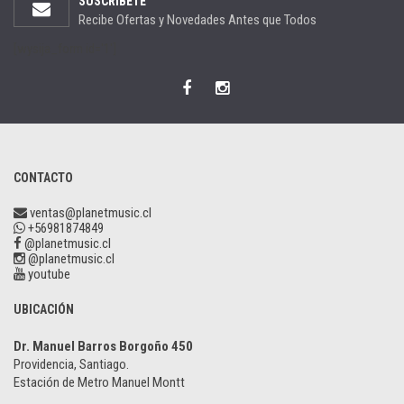
SUSCRÍBETE
Recibe Ofertas y Novedades Antes que Todos
[wysija_form id='1']
CONTACTO
ventas@planetmusic.cl
+56981874849
@planetmusic.cl
@planetmusic.cl
youtube
UBICACIÓN
Dr. Manuel Barros Borgoño 450
Providencia, Santiago.
Estación de Metro Manuel Montt