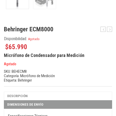
Behringer ECM8000
Wing
Tekni
Disponibilidad:
Agotado
Compact
NCAT
50M
$
65.990
Cable
Micrófono de Condensador para Medición
de
Red
Agotado
CAT5
de
SKU:
BEHECM8
Categoría:
Micrófono de Medición
50m
Etiqueta:
Behringer
en
Carre
DESCRIPCIÓN
DIMENSIONES DE ENVÍO