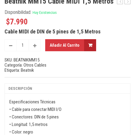
Beatnik MM15 Cable MIDI 1,5 Metros
Wing
AA-
Disponibilidad:
Hay Existencias
BK
01
Adapt
$
7.990
de
Cable MIDI de DIN de 5 pines de 1,5 Metros
Audíf
con
Rosc
Añadir Al Carrito
SKU:
BEATNIKMM15
Categoría:
Otros Cables
Etiqueta:
Beatnik
DESCRIPCIÓN
Especificaciones Técnicas
• Cable para conectar MIDI I/O
• Conectores: DIN de 5 pines
• Longitud: 1,5 metros
• Color: negro