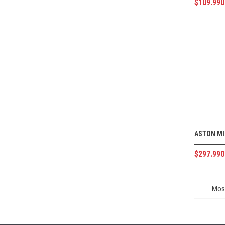
$
109.990
ASTON M
$
297.990
Most