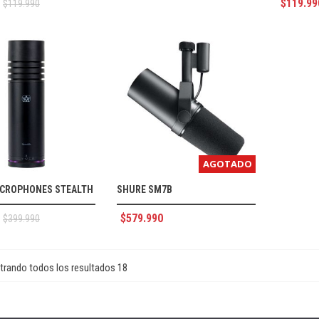
$
119.99
$
119.990
AGOTADO
ICROPHONES STEALTH
SHURE SM7B
$
579.990
$
399.990
rando todos los resultados 18