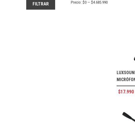
Precio:
$0
—
$4.685.990
FILTRAR
LUXSOUND
MICRÓFON
$
17.990