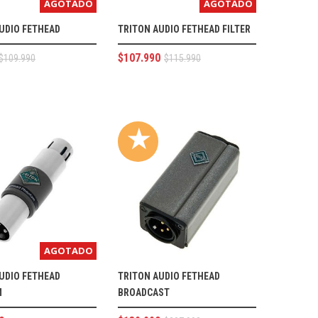
AGOTADO
AGOTADO
UDIO FETHEAD
TRITON AUDIO FETHEAD FILTER
$
107.990
$
109.990
$
115.990
★
AGOTADO
UDIO FETHEAD
TRITON AUDIO FETHEAD
M
BROADCAST