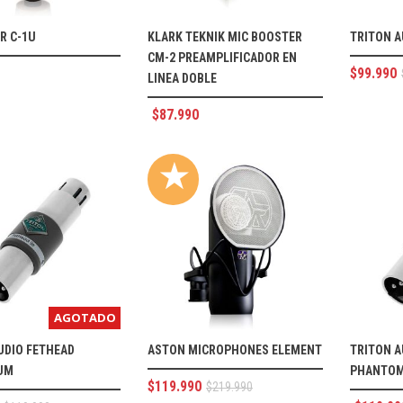
R C-1U
KLARK TEKNIK MIC BOOSTER
TRITON A
CM-2 PREAMPLIFICADOR EN
$
99.990
LINEA DOBLE
$
87.990
★
AGOTADO
UDIO FETHEAD
ASTON MICROPHONES ELEMENT
TRITON A
UM
PHANTO
$
119.990
$
219.990