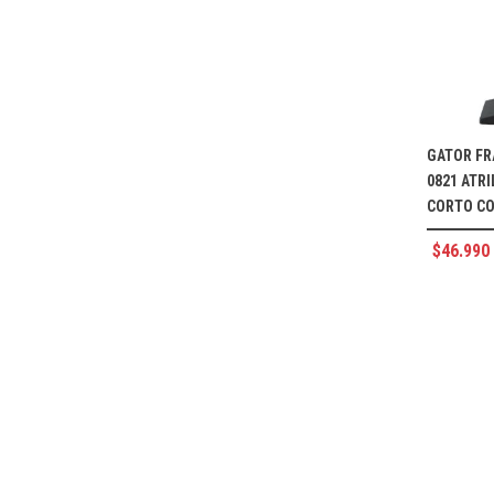
GATOR F
0821 ATR
CORTO C
$
46.990